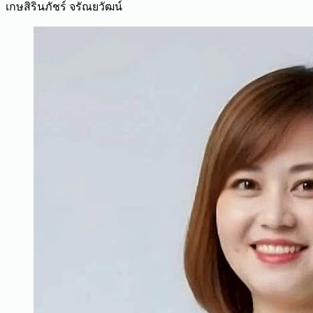
เกษสิรินภัชร์ จรัณยวัฒน์